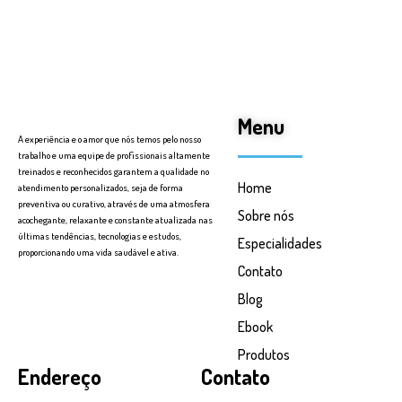
Menu
A experiência e o amor que nós temos pelo nosso
trabalho e uma equipe de profissionais altamente
treinados e reconhecidos garantem a qualidade no
Home
atendimento personalizados, seja de forma
preventiva ou curativo, através de uma atmosfera
Sobre nós
acochegante, relaxante e constante atualizada nas
últimas tendências, tecnologias e estudos,
Especialidades
proporcionando uma vida saudável e ativa.
Contato
Blog
Ebook
Produtos
Endereço
Contato